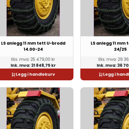
LS anlegg 11 mm tett U-brodd
LS anlegg 11 mm t
14.00-24
24/25
Eks. mva:
25 479,00 kr
Eks. mva:
29 36
Ink. mva:
31 848,75 kr
Ink. mva:
36 70
Legg i handlekurv
Legg i hand