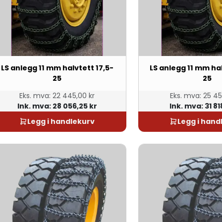
LS anlegg 11 mm halvtett 17,5-
LS anlegg 11 mm ha
25
25
Eks. mva:
22 445,00 kr
Eks. mva:
25 45
Ink. mva:
28 056,25 kr
Ink. mva:
31 81
Legg i handlekurv
Legg i hand