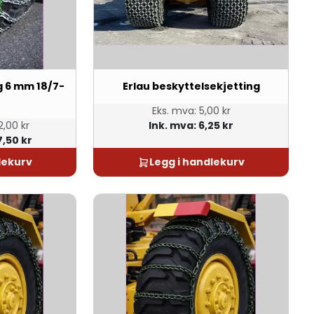
g 6 mm 18/7-
Erlau beskyttelsekjetting
Eks. mva:
5,00 kr
,00 kr
Ink. mva:
6,25 kr
7,50 kr
lekurv
Legg i handlekurv