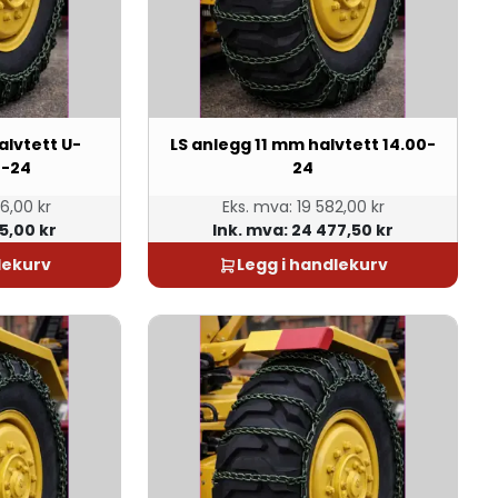
alvtett U-
LS anlegg 11 mm halvtett 14.00-
0-24
24
6,00 kr
Eks. mva:
19 582,00 kr
5,00 kr
Ink. mva:
24 477,50 kr
lekurv
Legg i handlekurv