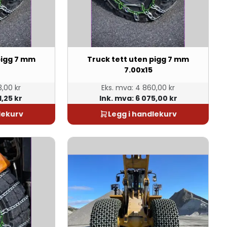
pigg 7 mm
Truck tett uten pigg 7 mm
7.00x15
,00 kr
Eks. mva:
4 860,00 kr
1,25 kr
Ink. mva:
6 075,00 kr
lekurv
Legg i handlekurv