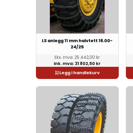
LS anlegg 11 mm halvtett 16.00-
24/25
Eks. mva:
25 442,00 kr
Ink. mva:
31 802,50 kr
Legg i handlekurv