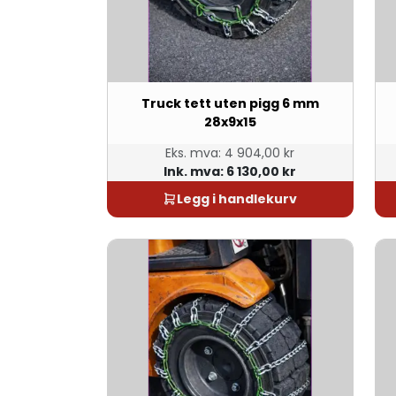
Truck tett uten pigg 6 mm
28x9x15
Eks. mva:
4 904,00 kr
Ink. mva:
6 130,00 kr
Legg i handlekurv