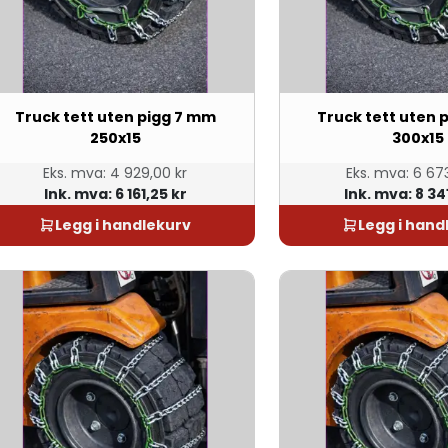
Truck tett uten pigg 7 mm
Truck tett uten 
250x15
300x15
Eks. mva:
4 929,00 kr
Eks. mva:
6 673
Ink. mva:
6 161,25 kr
Ink. mva:
8 34
Legg i handlekurv
Legg i hand