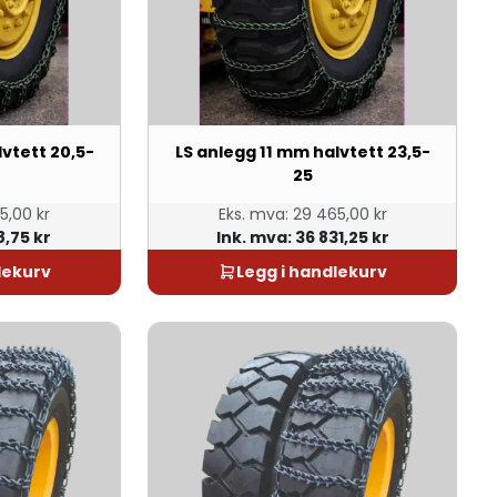
lvtett 20,5-
LS anlegg 11 mm halvtett 23,5-
25
5,00 kr
Eks. mva:
29 465,00 kr
8,75 kr
Ink. mva:
36 831,25 kr
lekurv
Legg i handlekurv