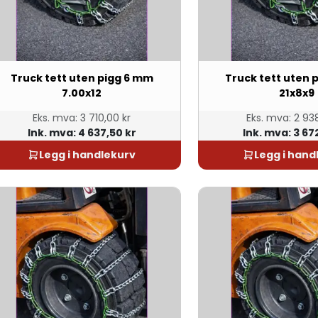
Truck tett uten pigg 6 mm
Truck tett uten 
7.00x12
21x8x9
Eks. mva:
3 710,00 kr
Eks. mva:
2 938
Ink. mva:
4 637,50 kr
Ink. mva:
3 67
Legg i handlekurv
Legg i hand