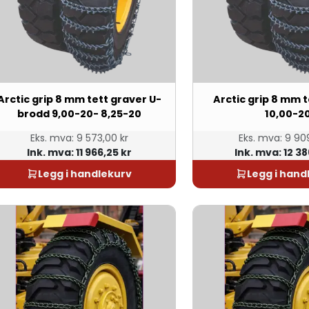
Arctic grip 8 mm tett graver U-
Arctic grip 8 mm 
brodd 9,00-20- 8,25-20
10,00-2
Eks. mva:
9 573,00 kr
Eks. mva:
9 909
Ink. mva:
11 966,25 kr
Ink. mva:
12 38
Legg i handlekurv
Legg i hand