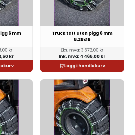
pigg 6 mm
Truck tett uten pigg 6 mm
8.25x15
,00 kr
Eks. mva:
3 572,00 kr
2,50 kr
Ink. mva:
4 465,00 kr
lekurv
Legg i handlekurv