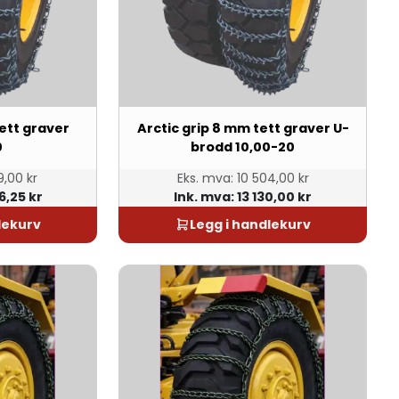
tett graver
Arctic grip 8 mm tett graver U-
0
brodd 10,00-20
,00 kr
Eks. mva:
10 504,00 kr
6,25 kr
Ink. mva:
13 130,00 kr
lekurv
Legg i handlekurv