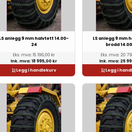
LS anlegg 9 mm halvtett 14.00-
LS anlegg 9 mm h
24
brodd 14.0
Eks. mva:
15 196,00 kr
Eks. mva:
20 79
Ink. mva:
18 995,00 kr
Ink. mva:
25 99
Legg i handlekurv
Legg i hand