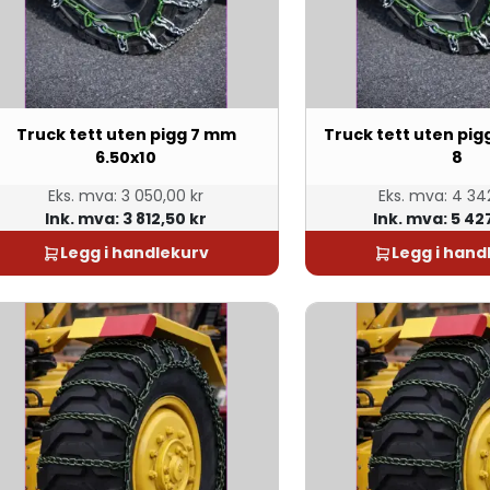
Truck tett uten pigg 7 mm
Truck tett uten pig
6.50x10
8
Eks. mva:
3 050,00 kr
Eks. mva:
4 342
Ink. mva:
3 812,50 kr
Ink. mva:
5 42
Legg i handlekurv
Legg i hand