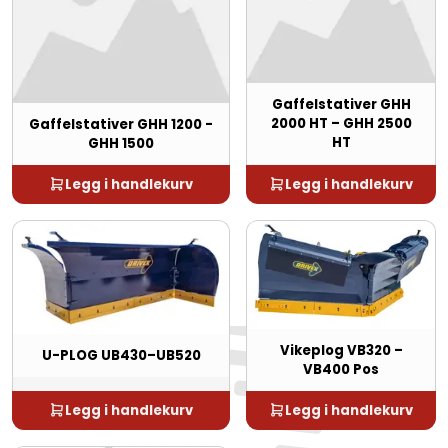
Gaffelstativer GHH
2000 HT – GHH 2500
Gaffelstativer GHH 1200 -
HT
GHH 1500
Legg i handlekurv
Legg i handlekurv
Vikeplog VB320 –
U-PLOG UB430–UB520
VB400 Pos
Legg i handlekurv
Legg i handlekurv