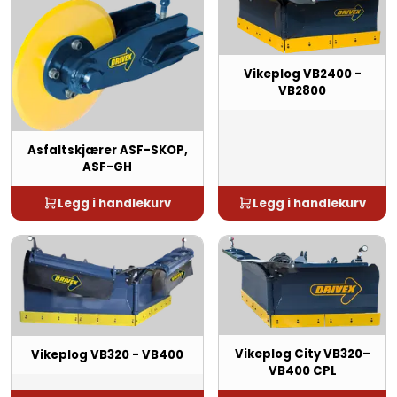
Vikeplog VB2400 -
VB2800
Asfaltskjærer ASF-SKOP,
ASF-GH
Legg i handlekurv
Legg i handlekurv
Vikeplog City VB320–
Vikeplog VB320 - VB400
VB400 CPL