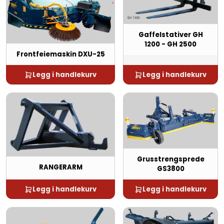
Gaffelstativer GH
1200 - GH 2500
Frontfeiemaskin DXU-25
Legg i handlekurv
Legg i handlekurv
Grusstrengsprede
RANGERARM
GS3800
Legg i handlekurv
Legg i handlekurv