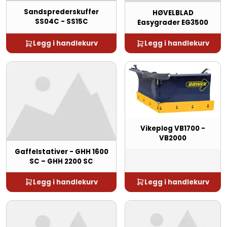
Sandsprederskuffer
HØVELBLAD
SS04C - SS15C
Easygrader EG3500
Legg i handlekurv
Legg i handlekurv
Vikeplog VB1700 -
VB2000
Gaffelstativer - GHH 1600
SC – GHH 2200 SC
Legg i handlekurv
Legg i handlekurv