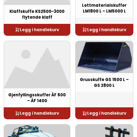
Lettmaterialskuffer
LM1800 L – LM5000 L
Klaffskuffe KS2500-3000
flytende klaff
Legg i handlekurv
Legg i handlekurv
Grusskuffe GS 1500 L –
GS 2800 L
Gjenfyllingsskuffer ÅF 600
– ÅF 1400
Legg i handlekurv
Legg i handlekurv