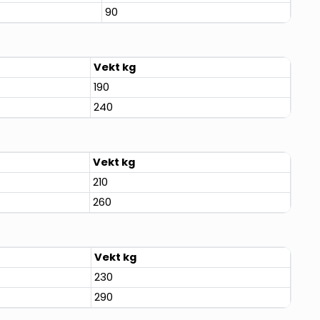
90
Vekt kg
190
240
Vekt kg
210
260
Vekt kg
230
290