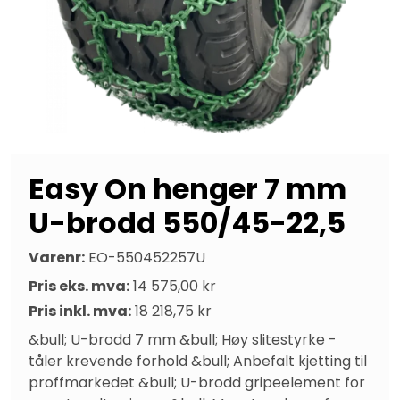
Easy On henger 7 mm
U-brodd 550/45-22,5
Varenr:
EO-550452257U
Pris eks. mva:
14 575,00 kr
Pris inkl. mva:
18 218,75 kr
&bull; U-brodd 7 mm &bull; Høy slitestyrke - 
tåler krevende forhold &bull; Anbefalt kjetting til 
proffmarkedet &bull; U-brodd gripeelement for 