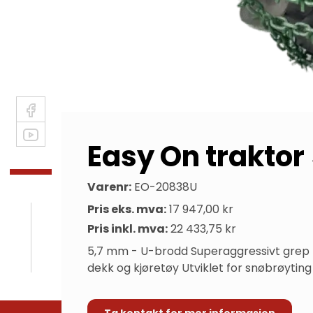
Easy On trakto
Varenr:
EO-20838U
Pris eks. mva:
17 947,00 kr
Pris inkl. mva:
22 433,75 kr
5,7 mm - U-brodd Superaggressivt grep på
dekk og kjøretøy Utviklet for snøbrøytin
Ta kontakt for mer informasjon