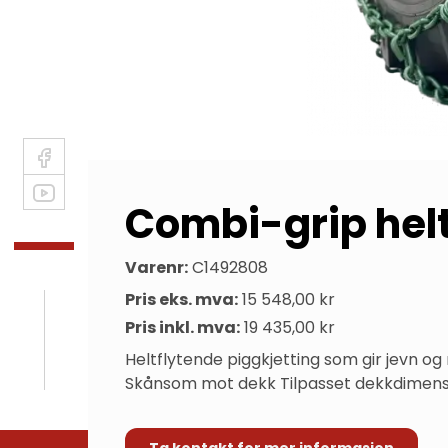
Combi-grip helt
Varenr:
C1492808
Pris eks. mva:
15 548,00 kr
Pris inkl. mva:
19 435,00 kr
Heltflytende piggkjetting som gir jevn og
Skånsom mot dekk Tilpasset dekkdimensj
Ta kontakt for mer informasjon