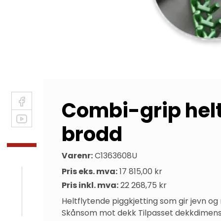
Combi-grip helt
brodd
Varenr:
C1363608U
Pris eks. mva:
17 815,00 kr
Pris inkl. mva:
22 268,75 kr
Heltflytende piggkjetting som gir jevn og
Skånsom mot dekk Tilpasset dekkdimensj