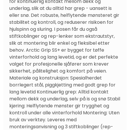
for kontinuerlig kontakt mellom dekk og 
underlag, slik at du alltid har grep - uansett is 
eller snø. Det robuste, helflytende mønsteret gir 
stabilitet og kontroll, og reduserer risikoen for 
hjulspinn og sluring. I posen får du også 
stiftkoblinger og rep-lenker som ekstrautstyr, 
slik at montering blir enkel og fleksibel etter 
behov. Arctic Grip SS+ er bygget for tøffe 
vinterforhold og lang levetid, og er det perfekte 
valget for profesjonelle sjåfører som krever 
sikkerhet, pålitelighet og komfort på veien. 
Materiale og konstruksjon: Spesialherdet 
borrlegert stål, piggkjetting med godt grep for 
lang levetid Kontinuerlig grep: Alltid kontakt 
mellom dekk og underlag, selv på is og snø Stabil 
kjøring: Helflytende mønster gir trygghet og 
kontroll under alle vinterforhold Montering: Uten 
bruk av verktøy. Leveres med 
monteringsanvisning og 3 stiftkoblinger (rep-