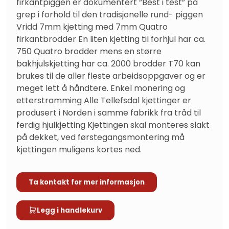
firkantpiggen er dokumentert ”Best i test” på 
grep i forhold til den tradisjonelle rund- piggen 
Vridd 7mm kjetting med 7mm Quatro 
firkantbrodder En liten kjetting til forhjul har ca. 
750 Quatro brodder mens en større 
bakhjulskjetting har ca. 2000 brodder T70 kan 
brukes til de aller fleste arbeidsoppgaver og er 
meget lett å håndtere. Enkel monering og 
etterstramming Alle Tellefsdal kjettinger er 
produsert i Norden i samme fabrikk fra tråd til 
ferdig hjulkjetting Kjettingen skal monteres slakt 
på dekket, ved førstegangsmontering må 
kjettingen muligens kortes ned.
Ta kontakt for mer informasjon
Legg i handlekurv