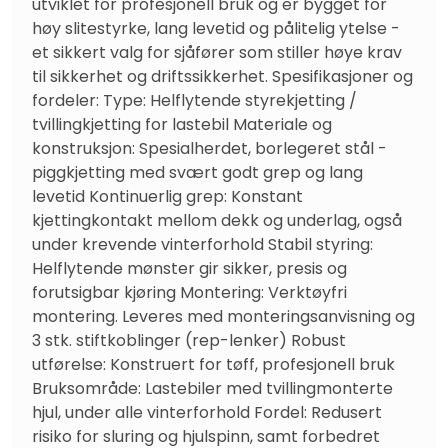
utviklet for profesjonell bruk og er bygget for 
høy slitestyrke, lang levetid og pålitelig ytelse - 
et sikkert valg for sjåfører som stiller høye krav 
til sikkerhet og driftssikkerhet. Spesifikasjoner og 
fordeler: Type: Helflytende styrekjetting / 
tvillingkjetting for lastebil Materiale og 
konstruksjon: Spesialherdet, borlegeret stål - 
piggkjetting med svært godt grep og lang 
levetid Kontinuerlig grep: Konstant 
kjettingkontakt mellom dekk og underlag, også 
under krevende vinterforhold Stabil styring: 
Helflytende mønster gir sikker, presis og 
forutsigbar kjøring Montering: Verktøyfri 
montering. Leveres med monteringsanvisning og 
3 stk. stiftkoblinger (rep-lenker) Robust 
utførelse: Konstruert for tøff, profesjonell bruk 
Bruksområde: Lastebiler med tvillingmonterte 
hjul, under alle vinterforhold Fordel: Redusert 
risiko for sluring og hjulspinn, samt forbedret 