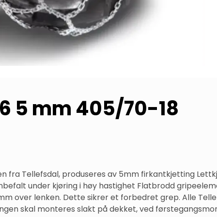
186 5 mm 405/70-18
en fra Tellefsdal, produseres av 5mm firkantkjetting Lett
befalt under kjøring i høy hastighet Flatbrodd gripeele
m over lenken. Dette sikrer et forbedret grep. Alle Telle
Kjettingen skal monteres slakt på dekket, ved førstegangsm