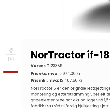
NorTractor if-
Varenr:
T123386
Pris eks. mva:
9 974,00 kr
Pris inkl. mva:
12 467,50 kr
NorTractor 5 er den orignale lettkjetting
montering og etterstramming Spesielt an
gripeelementene har økt og ligger nå 1,5m
fabrikk fra tråd til ferdig hjulkjetting 