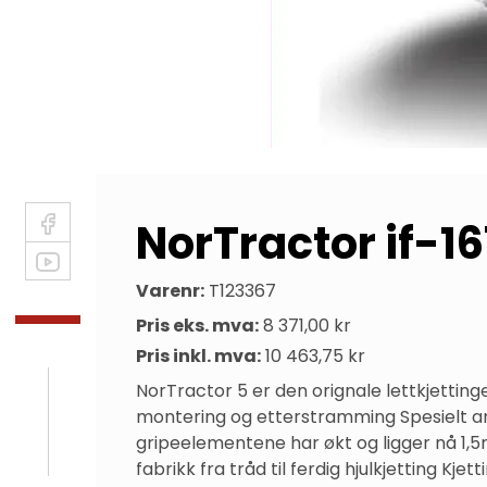
NorTractor if-
Varenr:
T123367
Pris eks. mva:
8 371,00 kr
Pris inkl. mva:
10 463,75 kr
NorTractor 5 er den orignale lettkjetting
montering og etterstramming Spesielt an
gripeelementene har økt og ligger nå 1,5m
fabrikk fra tråd til ferdig hjulkjetting 