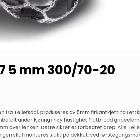
167 5 mm 300/70-20
en fra Tellefsdal, produseres av 5mm firkantkjetting Lett
befalt under kjøring i høy hastighet Flatbrodd gripeele
m over lenken. Dette sikrer et forbedret grep. Alle Telle
Kjettingen skal monteres slakt på dekket, ved førstegangsm