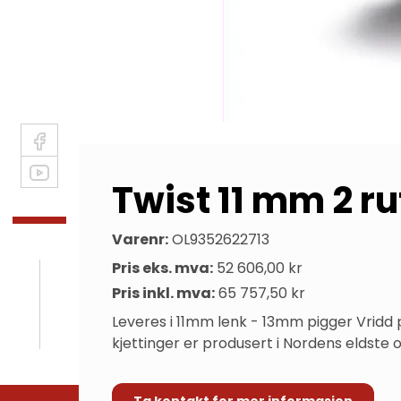
Twist 11 mm 2 r
Varenr:
OL9352622713
Pris eks. mva:
52 606,00 kr
Pris inkl. mva:
65 757,50 kr
Leveres i 11mm lenk - 13mm pigger Vridd 
kjettinger er produsert i Nordens eldste o
Ta kontakt for mer informasjon