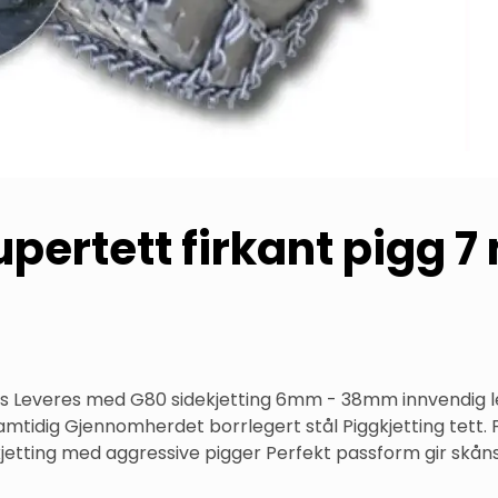
pertett firkant pigg 
ss Leveres med G80 sidekjetting 6mm - 38mm innvendig len
mtidig Gjennomherdet borrlegert stål Piggkjetting tett.
etting med aggressive pigger Perfekt passform gir skån