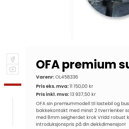
OFA premium su
Varenr:
OL458336
Pris eks. mva:
11 150,00 kr
Pris inkl. mva:
13 937,50 kr
OFA sin premiummodell til lastebil og bu
bakkekontakt med minst 2 tverrlenker sa
med 8mm seigherdet krok Vridd robust kj
introduksjonspris på din dekkdimensjon!