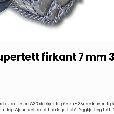
ertett firkant 7 mm 
ss Leveres med G80 sidekjetting 6mm - 38mm innvendig len
mtidig Gjennomherdet borrlegert stål Piggkjetting tett.