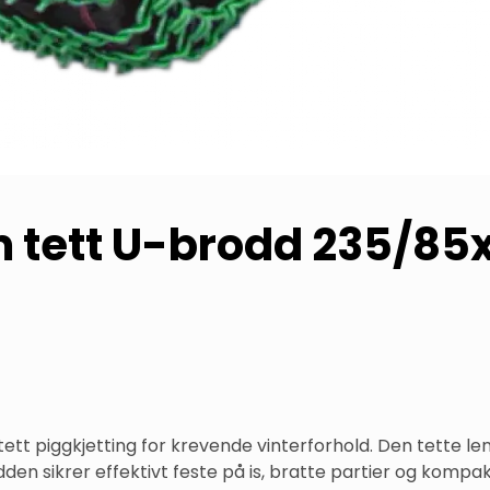
m tett U-brodd 235/85x
ett piggkjetting for krevende vinterforhold. Den tette len
n sikrer effektivt feste på is, bratte partier og kompakt