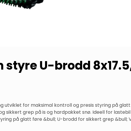
m styre U-brodd 8x17.5
ing utviklet for maksimal kontroll og presis styring på gla
 sikkert grep på is og hardpakket snø. Ideell for lastebil 
ing på glatt føre &bull; U-brodd for sikkert grep &bull; Vri